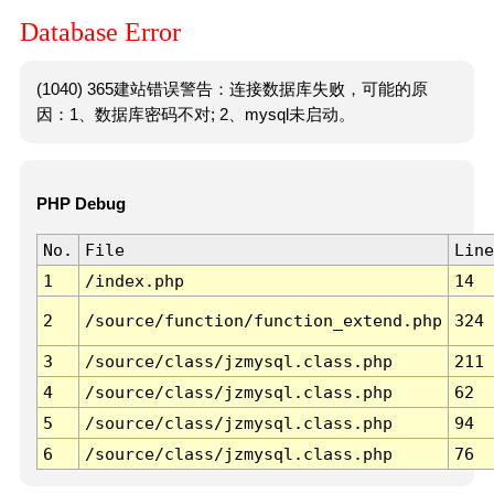
Database Error
(1040) 365建站错误警告：连接数据库失败，可能的原
因：1、数据库密码不对; 2、mysql未启动。
PHP Debug
No.
File
Line
1
/index.php
14
2
/source/function/function_extend.php
324
3
/source/class/jzmysql.class.php
211
4
/source/class/jzmysql.class.php
62
5
/source/class/jzmysql.class.php
94
6
/source/class/jzmysql.class.php
76