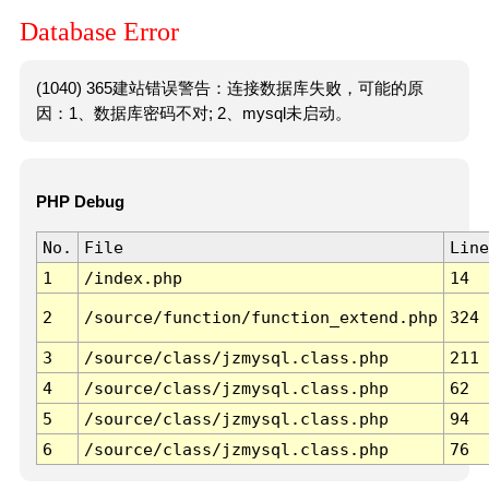
Database Error
(1040) 365建站错误警告：连接数据库失败，可能的原
因：1、数据库密码不对; 2、mysql未启动。
PHP Debug
No.
File
Line
1
/index.php
14
2
/source/function/function_extend.php
324
3
/source/class/jzmysql.class.php
211
4
/source/class/jzmysql.class.php
62
5
/source/class/jzmysql.class.php
94
6
/source/class/jzmysql.class.php
76