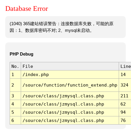
Database Error
(1040) 365建站错误警告：连接数据库失败，可能的原
因：1、数据库密码不对; 2、mysql未启动。
PHP Debug
No.
File
Line
1
/index.php
14
2
/source/function/function_extend.php
324
3
/source/class/jzmysql.class.php
211
4
/source/class/jzmysql.class.php
62
5
/source/class/jzmysql.class.php
94
6
/source/class/jzmysql.class.php
76