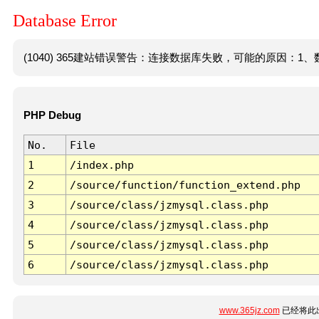
Database Error
(1040) 365建站错误警告：连接数据库失败，可能的原因：1、数
PHP Debug
No.
File
1
/index.php
2
/source/function/function_extend.php
3
/source/class/jzmysql.class.php
4
/source/class/jzmysql.class.php
5
/source/class/jzmysql.class.php
6
/source/class/jzmysql.class.php
www.365jz.com
已经将此