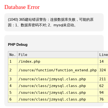
Database Error
(1040) 365建站错误警告：连接数据库失败，可能的原
因：1、数据库密码不对; 2、mysql未启动。
PHP Debug
No.
File
Line
1
/index.php
14
2
/source/function/function_extend.php
324
3
/source/class/jzmysql.class.php
211
4
/source/class/jzmysql.class.php
62
5
/source/class/jzmysql.class.php
94
6
/source/class/jzmysql.class.php
76