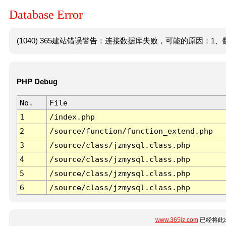
Database Error
(1040) 365建站错误警告：连接数据库失败，可能的原因：1、数
PHP Debug
No.
File
1
/index.php
2
/source/function/function_extend.php
3
/source/class/jzmysql.class.php
4
/source/class/jzmysql.class.php
5
/source/class/jzmysql.class.php
6
/source/class/jzmysql.class.php
www.365jz.com
已经将此