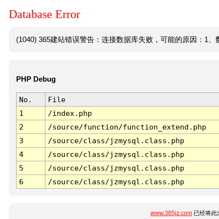
Database Error
(1040) 365建站错误警告：连接数据库失败，可能的原因：1、数
PHP Debug
No.
File
1
/index.php
2
/source/function/function_extend.php
3
/source/class/jzmysql.class.php
4
/source/class/jzmysql.class.php
5
/source/class/jzmysql.class.php
6
/source/class/jzmysql.class.php
www.365jz.com
已经将此