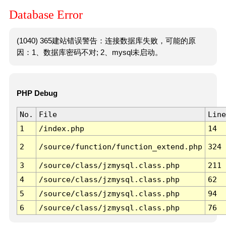
Database Error
(1040) 365建站错误警告：连接数据库失败，可能的原
因：1、数据库密码不对; 2、mysql未启动。
PHP Debug
No.
File
Line
1
/index.php
14
2
/source/function/function_extend.php
324
3
/source/class/jzmysql.class.php
211
4
/source/class/jzmysql.class.php
62
5
/source/class/jzmysql.class.php
94
6
/source/class/jzmysql.class.php
76