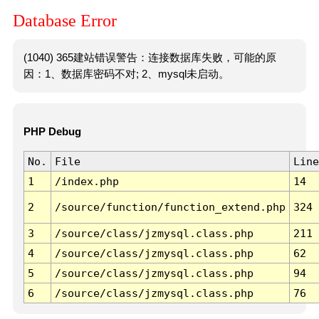
Database Error
(1040) 365建站错误警告：连接数据库失败，可能的原
因：1、数据库密码不对; 2、mysql未启动。
PHP Debug
No.
File
Line
1
/index.php
14
2
/source/function/function_extend.php
324
3
/source/class/jzmysql.class.php
211
4
/source/class/jzmysql.class.php
62
5
/source/class/jzmysql.class.php
94
6
/source/class/jzmysql.class.php
76